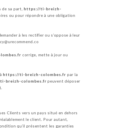
s de sa part,
https://ti-breizh-
oires ou pour répondre à une obligation
emander à les rectifier ou s’oppose à leur
rivacy@urecommend.co
olombes.fr
corrige, mette à jour ou
 à
https://ti-breizh-colombes.fr
par la
/ti-breizh-colombes.fr
peuvent déposer
).
 ses Clients vers un pays situé en dehors
alablement le client. Pour autant,
ondition qu’il présentent les garanties