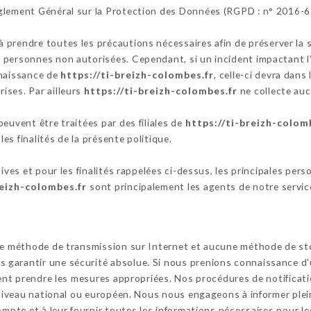
glement Général sur la Protection des Données (RGPD : n° 2016-6
à prendre toutes les précautions nécessaires afin de préserver la
personnes non autorisées. Cependant, si un incident impactant l’i
nnaissance de
https://ti-breizh-colombes.fr
, celle-ci devra dans 
ises. Par ailleurs
https://ti-breizh-colombes.fr
ne collecte auc
euvent être traitées par des filiales de
https://ti-breizh-colom
les finalités de la présente politique.
tives et pour les finalités rappelées ci-dessus, les principales per
reizh-colombes.fr
sont principalement les agents de notre service
cune méthode de transmission sur Internet et aucune méthode de s
garantir une sécurité absolue. Si nous prenions connaissance d'u
ssent prendre les mesures appropriées. Nos procédures de notifica
u niveau national ou européen. Nous nous engageons à informer ple
ompte et à leur fournir toutes les informations nécessaires pour le