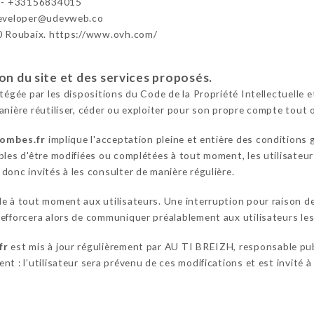
 - +33156834015
developer@udevweb.co
0 Roubaix. https://www.ovh.com/
ion du site et des services proposés.
otégée par les dispositions du Code de la Propriété Intellectuelle
anière réutiliser, céder ou exploiter pour son propre compte tout 
lombes.fr
implique l'acceptation pleine et entière des conditions g
bles d'être modifiées ou complétées à tout moment, les utilisateur
donc invités à les consulter de manière régulière.
le à tout moment aux utilisateurs. Une interruption pour raison 
efforcera alors de communiquer préalablement aux utilisateurs les 
fr
est mis à jour régulièrement par AU TI BREIZH, responsable pub
t : l’utilisateur sera prévenu de ces modifications et est invité à 