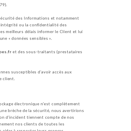
79).
 sécurité des Informations et notamment
ntégrité ou la confidentialité des
les meilleurs délais informer le Client et lui
une « données sensibles ».
bes.fr
et des sous-traitants (prestataires
sonnes susceptibles d’avoir accès aux
 client.
tockage électronique n'est complètement
ne brèche de la sécurité, nous avertirions
tion d’incident tiennent compte de nos
inement nos clients de toutes les
s aider à respecter leurs propres