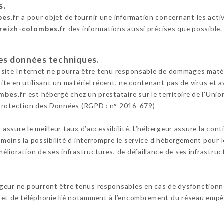
s.
bes.fr
a pour objet de fournir une information concernant les activ
breizh-colombes.fr
des informations aussi précises que possible.
 les données techniques.
e site Internet ne pourra être tenu responsable de dommages matériel
 site en utilisant un matériel récent, ne contenant pas de virus et
mbes.fr
est hébergé chez un prestataire sur le territoire de l’U
 Protection des Données (RGPD : n° 2016-679)
i assure le meilleur taux d’accessibilité. L’hébergeur assure la con
anmoins la possibilité d’interrompre le service d’hébergement pour 
lioration de ses infrastructures, de défaillance de ses infrastruct
rgeur ne pourront être tenus responsables en cas de dysfonctionn
 et de téléphonie lié notamment à l’encombrement du réseau empêc