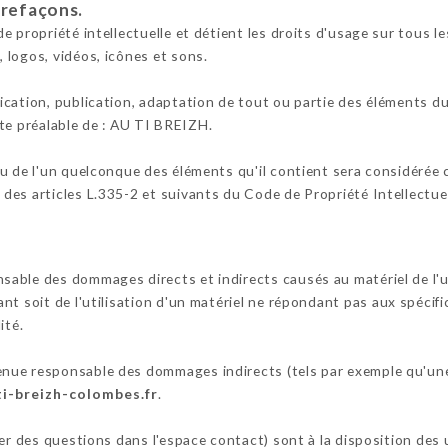
trefaçons.
 propriété intellectuelle et détient les droits d'usage sur tous le
 logos, vidéos, icônes et sons.
cation, publication, adaptation de tout ou partie des éléments du 
rite préalable de : AU TI BREIZH.
ou de l'un quelconque des éléments qu'il contient sera considérée
es articles L.335-2 et suivants du Code de Propriété Intellectuel
ble des dommages directs et indirects causés au matériel de l'util
tant soit de l'utilisation d'un matériel ne répondant pas aux spécif
ité.
nue responsable des dommages indirects (tels par exemple qu'une
ti-breizh-colombes.fr
.
ser des questions dans l'espace contact) sont à la disposition des 