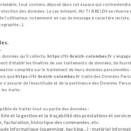
réalable, tout contenu déposé dans cet espace qui contreviendrait 
a protection des données. Le cas échéant, AU TI BREIZH se réserve 
 de l'utilisateur, notamment en cas de message à caractère raciste,
otographie…).
les.
.
 données qu’il collecte,
https://ti-breizh-colombes.fr
s’engage 
ent d’établir les finalités de ses traitements de données, de fournir
mation complète sur le traitement de leurs données personnelles 
fois que
https://ti-breizh-colombes.fr
traite des Données Pers
 s’assurer de l’exactitude et de la pertinence des Données Person
r
les traite.
tible de traiter tout ou partie des données :
 Site et la gestion et la traçabilité des prestations et servi
te, facturation, historique des commandes, etc.
raude informatique (spamming, hacking…) : matériel informati