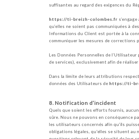
suffisantes au regard des exigences du Rè
https://ti-breizh-colombes.fr
s’engage 
qu’elles ne soient pas communiquées à des 
Informations du Client est portée à la co
communiquer les mesures de corrections pr
Les Données Personnelles de l’Utilisateur p
de services), exclusivement afin de réaliser 
Dans la limite de leurs attributions respec
données des Utilisateurs de
https://ti-b
8. Notification d’incident
Quels que soient les efforts fournis, au
sûre. Nous ne pouvons en conséquence pas 
les utilisateurs concernés afin qu'ils pui
obligations légales, qu'elles se situent a
questions relevant de la sécurité de leur c