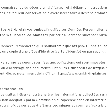
 connaissance du décès d’un Utilisateur et à défaut d’instruction
es, sauf si leur conservation s’avère nécessaire à des fins probat
ttps://ti-breizh-colombes.fr
utilise ses Données Personnelles, d
tps://ti-breizh-colombes.fr
par écrit à l’adresse suivante : p
s Données Personnelles qu’il souhaiterait que
https://ti-breizh-c
 une copie d’une pièce d’identité (carte d’identité ou passeport).
Personnelles seront soumises aux obligations qui sont imposées
 ou d’archivage des documents. Enfin, les Utilisateurs de
https:/
ontrôle, et notamment de la CNIL (
https://www.cnil.fr/fr/plaintes
personnelles
 de traiter, héberger ou transférer les Informations collectées sur
non adéquat » par la Commission européenne sans en informer pré
e du choix de ses sous-traitants techniques et commerciaux à la c