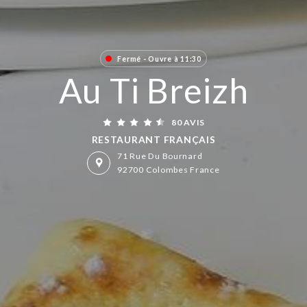
Fermé - Ouvre à 11:30
Au Ti Breizh
80 AVIS
RESTAURANT FRANÇAIS
71 Rue Du Bournard
92700 Colombes France