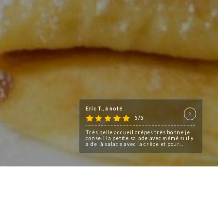
Eric T., à noté
5/5
Très belle accueil crêpes très bonne je
conseil la petite salade avec mémé si il y
a de là salade avec la crêpe et pour...