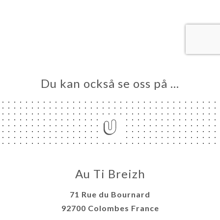
EM
KA
LERI
ÖMEN
NY
TAKT
Du kan också se oss på …
Au Ti Breizh
71 Rue du Bournard
92700 Colombes France