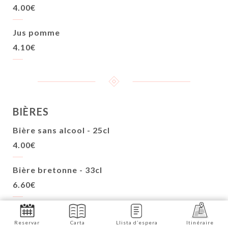
4.00€
Jus pomme
4.10€
BIÈRES
Bière sans alcool - 25cl
4.00€
Bière bretonne - 33cl
6.60€
Heineken - 33cl
4.90€
Reservar
Carta
Llista d’espera
Itinéraire