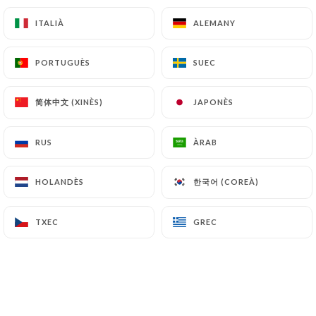
fraîche
ITALIÀ
ITALIÀ
ALEMANY
ALEMANY
15.50€
PORTUGUÈS
PORTUGUÈS
SUEC
SUEC
Saline
Saint-Jacques, mmental,tomate, persil
简体中文 (XINÈS)
简体中文 (XINÈS)
JAPONÈS
JAPONÈS
15.90€
RUS
RUS
ÀRAB
ÀRAB
Melodie
Poulet, fromage, champignons, crème fraîche
한국어 (COREÀ)
한국어 (COREÀ)
HOLANDÈS
HOLANDÈS
13.10€
TXEC
TXEC
GREC
GREC
La basquaise
Poulet, ratatouille, emmental, œuf plein air
13.10€
Saint malo