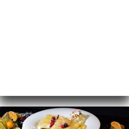
CA
MENÚ
/
INICI
GALERIA
Galeria