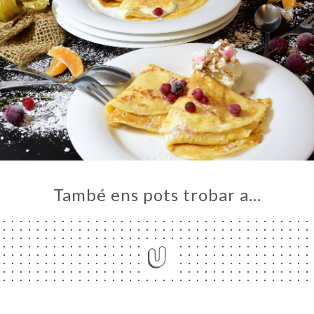
També ens pots trobar a…
ICI
RVAR
ERIA
ENYES
RTA
ACTAR