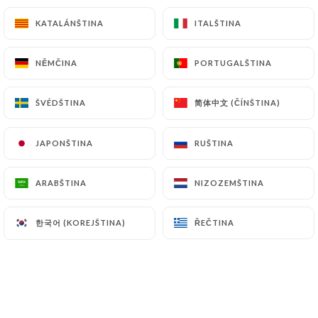
fraîche
KATALÁNŠTINA
KATALÁNŠTINA
ITALŠTINA
ITALŠTINA
15.50€
NĚMČINA
NĚMČINA
PORTUGALŠTINA
PORTUGALŠTINA
Saline
Saint-Jacques, mmental,tomate, persil
简体中文 (ČÍNŠTINA)
简体中文 (ČÍNŠTINA)
ŠVÉDŠTINA
ŠVÉDŠTINA
15.90€
JAPONŠTINA
JAPONŠTINA
RUŠTINA
RUŠTINA
Melodie
Poulet, fromage, champignons, crème fraîche
ARABŠTINA
ARABŠTINA
NIZOZEMŠTINA
NIZOZEMŠTINA
13.10€
한국어 (KOREJŠTINA)
한국어 (KOREJŠTINA)
ŘEČTINA
ŘEČTINA
La basquaise
Poulet, ratatouille, emmental, œuf plein air
13.10€
Saint malo