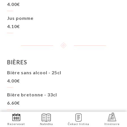
4.00€
Jus pomme
4.10€
BIÈRES
Bière sans alcool - 25cl
4.00€
Bière bretonne - 33cl
6.60€
Heineken - 33cl
4.90€
Rezervovat
Nabídka
Čekací listina
Itinéraire