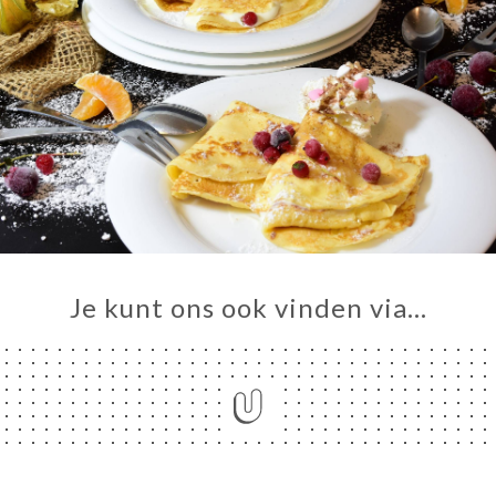
Je kunt ons ook vinden via…
ME
VEREN
ERIJ
IEW
NU