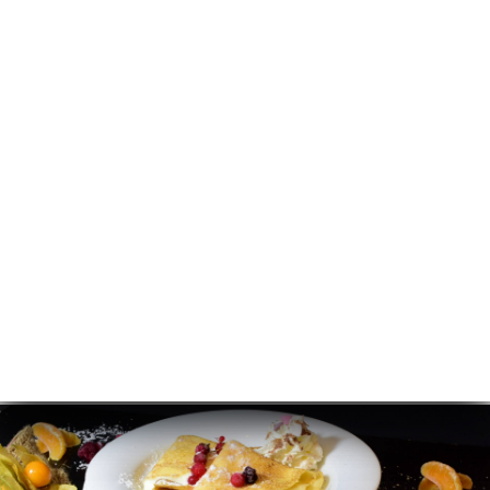
NL
MENU
/
HOME
GALERIJ
Galerij