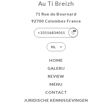
TACT
Au Ti Breizh
71 Rue du Bournard
92700 Colombes France
+33156834015
NL
HOME
GALERIJ
REVIEW
MENU
CONTACT
JURIDISCHE KENNISGEVINGEN