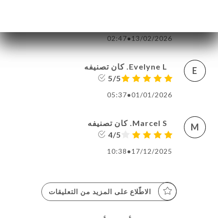
plus que moyennes. N'est pas crêpier qui
veut. Nous n'y retournerons pas.
02:47
•
13/02/2026
Evelyne L. كان تصنيفه
E
5/5
05:37
•
01/01/2026
Marcel S. كان تصنيفه
M
4/5
10:38
•
17/12/2025
الاطّلاع على المزيد من التعليقات