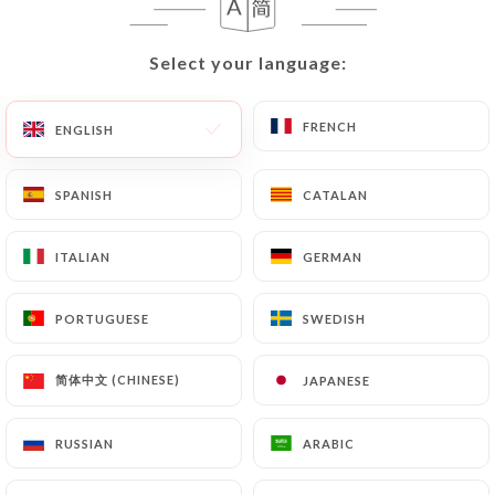
80 REVIEW
Select your language:
Select your language:
RESTAURANT FRANÇAIS
71 Rue Du Bournard
FRENCH
FRENCH
92700 Colombes France
ENGLISH
ENGLISH
SPANISH
SPANISH
CATALAN
CATALAN
ITALIAN
ITALIAN
GERMAN
GERMAN
PORTUGUESE
PORTUGUESE
SWEDISH
SWEDISH
简体中文 (CHINESE)
简体中文 (CHINESE)
JAPANESE
JAPANESE
RUSSIAN
RUSSIAN
ARABIC
ARABIC
Who are we?