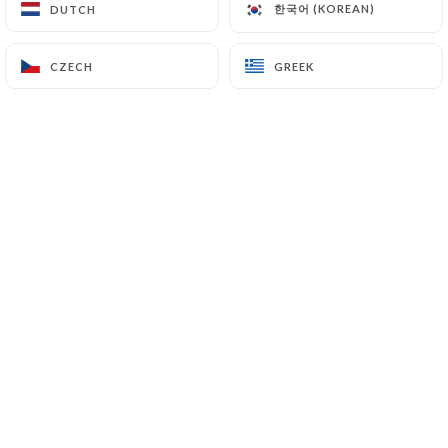
한국어 (KOREAN)
한국어 (KOREAN)
DUTCH
DUTCH
CZECH
CZECH
GREEK
GREEK
Bienvenue Au Ti Breizh, où chaque plat
est une œuvre d'art. Niché au cœur de
Colombes, notre restaurant est le lieu
idéal pour savourer des créations
gastronomiques uniques dans une
ambiance chaleureuse et élégante.
Explorez notre menu soigneusement
élaboré, des entrées exquises aux
desserts décadents.
Chaque plat est préparé avec des
ingrédients frais et locaux pour
garantir une qualité exceptionnelle.