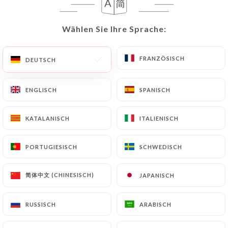
80 BEWERTUNG
Wählen Sie Ihre Sprache:
Wählen Sie Ihre Sprache:
RESTAURANT FRANÇAIS
71 Rue Du Bournard
FRANZÖSISCH
FRANZÖSISCH
92700 Colombes France
DEUTSCH
DEUTSCH
ENGLISCH
ENGLISCH
SPANISCH
SPANISCH
KATALANISCH
KATALANISCH
ITALIENISCH
ITALIENISCH
PORTUGIESISCH
PORTUGIESISCH
SCHWEDISCH
SCHWEDISCH
简体中文 (CHINESISCH)
简体中文 (CHINESISCH)
JAPANISCH
JAPANISCH
RUSSISCH
RUSSISCH
ARABISCH
ARABISCH
Über uns