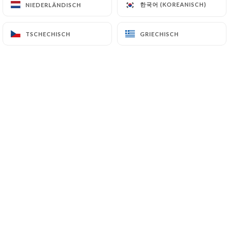
한국어 (KOREANISCH)
한국어 (KOREANISCH)
NIEDERLÄNDISCH
NIEDERLÄNDISCH
TSCHECHISCH
TSCHECHISCH
GRIECHISCH
GRIECHISCH
Bienvenue Au Ti Breizh, où chaque plat
est une œuvre d'art. Niché au cœur de
Colombes, notre restaurant est le lieu
idéal pour savourer des créations
gastronomiques uniques dans une
ambiance chaleureuse et élégante.
Explorez notre menu soigneusement
élaboré, des entrées exquises aux
desserts décadents.
Chaque plat est préparé avec des
ingrédients frais et locaux pour
garantir une qualité exceptionnelle.