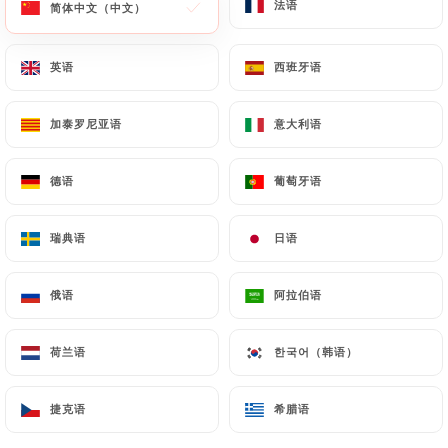
法语
法语
简体中文（中文）
简体中文（中文）
菜单
ZH
英语
英语
西班牙语
西班牙语
加泰罗尼亚语
加泰罗尼亚语
意大利语
意大利语
/
主页
联系人
德语
德语
葡萄牙语
葡萄牙语
联系人
瑞典语
瑞典语
日语
日语
俄语
俄语
阿拉伯语
阿拉伯语
荷兰语
荷兰语
한국어（韩语）
한국어（韩语）
Au Ti Breizh
捷克语
捷克语
希腊语
希腊语